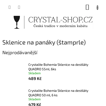
Přejít
NÁKUP
na
obsah
KOŠÍK
Sklenice na panáky (štamprle)
Nejprodávanější
Crystalite Bohemia Sklenice na destiláty
QUADRO 55ml, 6ks
Skladem
489 Kč
Crystalite Bohemia Sklenice na destiláty
QUADRO 50 ml, 6 ks
Skladem
479 Kč