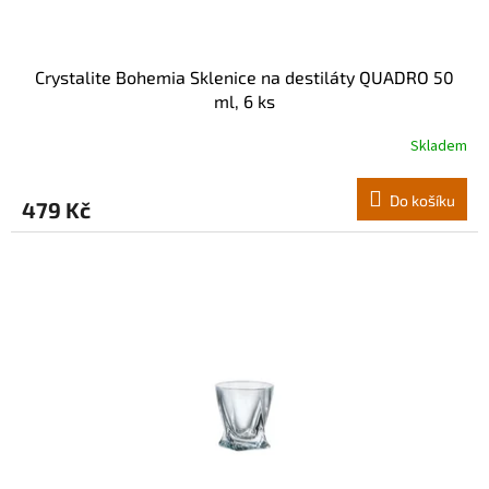
ů
Crystalite Bohemia Sklenice na destiláty QUADRO 50
ml, 6 ks
Skladem
Do košíku
479 Kč