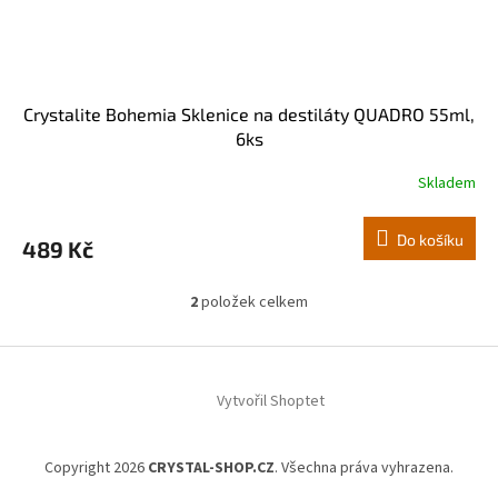
Crystalite Bohemia Sklenice na destiláty QUADRO 55ml,
6ks
Skladem
Do košíku
489 Kč
2
položek celkem
O
v
l
Z
á
á
d
Vytvořil Shoptet
p
a
a
c
t
í
Copyright 2026
CRYSTAL-SHOP.CZ
. Všechna práva vyhrazena.
í
p