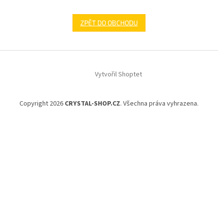
ZPĚT DO OBCHODU
Z
á
Vytvořil Shoptet
p
a
t
Copyright 2026
CRYSTAL-SHOP.CZ
. Všechna práva vyhrazena.
í