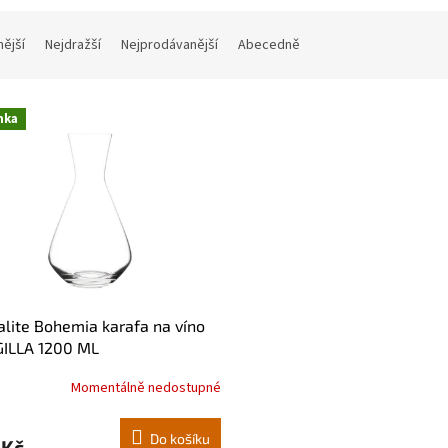
nější
Nejdražší
Nejprodávanější
Abecedně
nka
alite Bohemia karafa na víno
GILLA 1200 ML
Momentálně nedostupné
Do košíku
 Kč