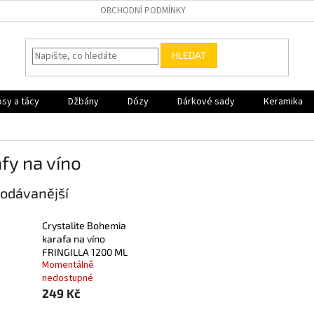
OBCHODNÍ PODMÍNKY
HLEDAT
sy a tácy
Džbány
Dózy
Dárkové sady
Keramika
fy na víno
odávanější
Crystalite Bohemia
karafa na víno
FRINGILLA 1200 ML
Momentálně
nedostupné
249 Kč