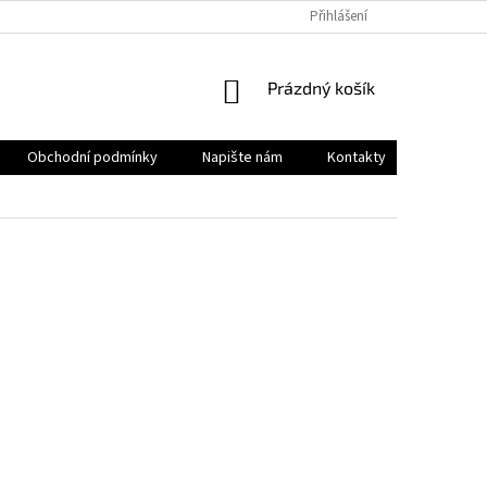
Přihlášení
NÁKUPNÍ
Prázdný košík
KOŠÍK
Obchodní podmínky
Napište nám
Kontakty