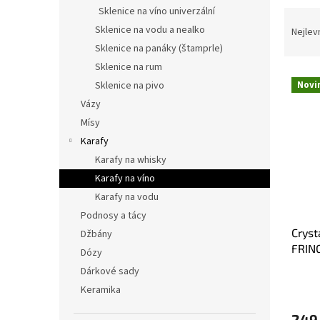
n
Sklenice na víno univerzální
Ř
e
a
Sklenice na vodu a nealko
Nejlev
l
z
Sklenice na panáky (štamprle)
e
Sklenice na rum
V
n
Sklenice na pivo
Novi
ý
í
Vázy
p
p
Mísy
i
r
s
o
Karafy
p
d
Karafy na whisky
r
u
Karafy na víno
o
k
Karafy na vodu
d
t
Podnosy a tácy
u
ů
Cryst
k
Džbány
FRIN
t
Dózy
ů
Dárkové sady
Keramika
249