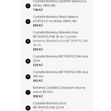
Crystalite Bohemia QUADRO sklenice na
whisky 340ml 6ks
749 Kč
Crystalite Bohemia šikmá sklenice
ACAPULCO na whisky 320ml, 6ks
894 Kč
Crystalite Bohemia Skleněná mísa
METROPOLITAN 30 cm
Crystalite
Bohemia Skleněná mísa METROPOLITAN
30 cm
899 Kč
Crystalite Bohemia METROPOLITAN mísa
21cm
329 Kč
Crystalite Bohemia METROPOLITAN váza
305 mm
892 Kč
Bohemia Crystalite Colosseum mísa na
ovoce 255 mm
898 Kč
Crystalite Bohemia Dóza
METROPOLITAN 22 CM