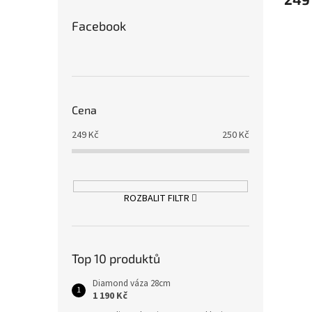
Facebook
Cena
249
Kč
250
Kč
ROZBALIT FILTR
Top 10 produktů
Diamond váza 28cm
1 190 Kč