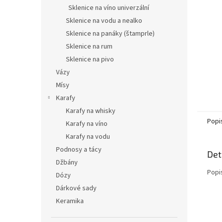
n
Sklenice na víno univerzální
e
Sklenice na vodu a nealko
l
Sklenice na panáky (štamprle)
Sklenice na rum
Sklenice na pivo
Vázy
Mísy
Karafy
Karafy na whisky
Popi
Karafy na víno
Karafy na vodu
Podnosy a tácy
Det
Džbány
Popi
Dózy
Dárkové sady
Keramika