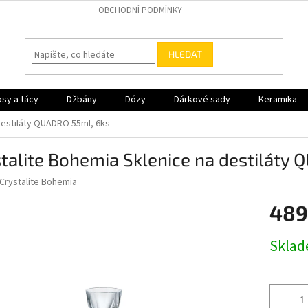
OBCHODNÍ PODMÍNKY
HLEDAT
sy a tácy
Džbány
Dózy
Dárkové sady
Keramika
destiláty QUADRO 55ml, 6ks
talite Bohemia Sklenice na destiláty
Crystalite Bohemia
489
Měrná
Skla
cena: