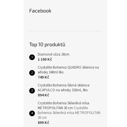
Facebook
Top 10 produktů
Diamond váza 28cm
1 190 Kč
Crystalite Bohemia QUADRO sklenice na
whisky 340ml 6ks
749 Kč
Crystalite Bohemia šikmá sklenice
ACAPULCO na whisky 320ml, 6ks
894 Kč
Crystalite Bohemia Skleněná mísa
METROPOLITAN 30 cm
Crystalite
Bohemia Skleněná mísa METROPOLITAN
30 cm
899 Kč