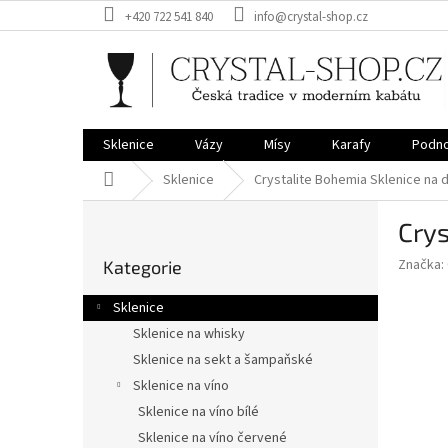
Přejít
+420 722 541 840
info@crystal-shop.cz
na
obsah
Sklenice
Vázy
Mísy
Karafy
Podno
Domů
Sklenice
Crystalite Bohemia Sklenice na 
P
Crys
o
Přeskočit
s
Značka:
Kategorie
kategorie
t
r
Sklenice
a
Sklenice na whisky
n
Sklenice na sekt a šampaňské
n
í
Sklenice na víno
p
Sklenice na víno bílé
a
Sklenice na víno červené