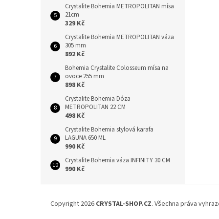
Crystalite Bohemia METROPOLITAN mísa
21cm
329 Kč
Crystalite Bohemia METROPOLITAN váza
305 mm
892 Kč
Bohemia Crystalite Colosseum mísa na
ovoce 255 mm
898 Kč
Crystalite Bohemia Dóza
METROPOLITAN 22 CM
498 Kč
Crystalite Bohemia stylová karafa
LAGUNA 650 ML
990 Kč
Crystalite Bohemia váza INFINITY 30 CM
990 Kč
Z
á
Copyright 2026
CRYSTAL-SHOP.CZ
. Všechna práva vyhraz
p