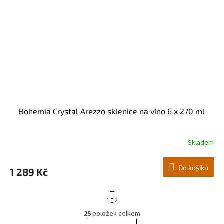
Bohemia Crystal Arezzo sklenice na víno 6 x 270 ml
Skladem
Do košíku
1 289 Kč
S
1
2
t
r
25
položek celkem
O
á