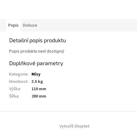
Popis
Diskuze
Detailní popis produktu
Popis produktu není dostupný
Doplňkové parametry
Kategorie
:
Mísy
Hmotnost
:
3.5 kg
Výška
:
110 mm
Šířka
:
280 mm
Z
á
Vytvořil Shoptet
p
a