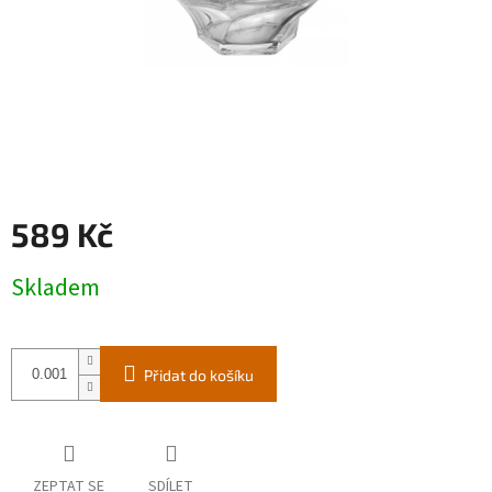
589 Kč
Měrná
Skladem
cena:
Přidat do košíku
ZEPTAT SE
SDÍLET