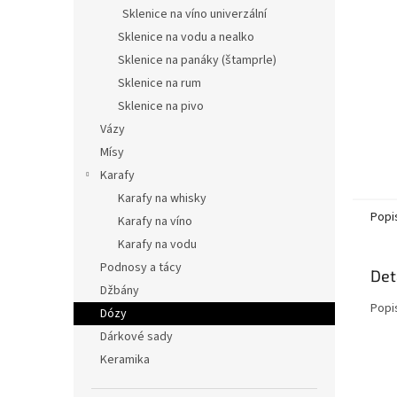
n
Sklenice na víno univerzální
e
Sklenice na vodu a nealko
l
Sklenice na panáky (štamprle)
Sklenice na rum
Sklenice na pivo
Vázy
Mísy
Karafy
Karafy na whisky
Popi
Karafy na víno
Karafy na vodu
Podnosy a tácy
Det
Džbány
Popi
Dózy
Dárkové sady
Keramika