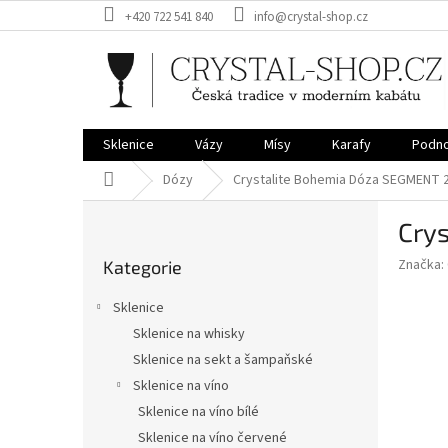
Přejít
+420 722 541 840
info@crystal-shop.cz
na
obsah
Sklenice
Vázy
Mísy
Karafy
Podno
Domů
Dózy
Crystalite Bohemia Dóza SEGMENT 
P
Cry
o
Přeskočit
s
Značka:
Kategorie
kategorie
t
r
Sklenice
a
Sklenice na whisky
n
Sklenice na sekt a šampaňské
n
í
Sklenice na víno
p
Sklenice na víno bílé
a
Sklenice na víno červené