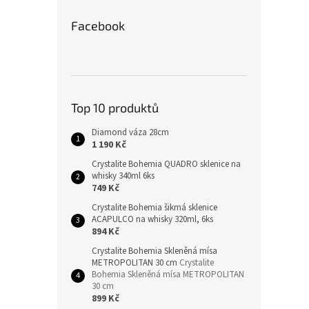
Facebook
Top 10 produktů
Diamond váza 28cm
1 190 Kč
Crystalite Bohemia QUADRO sklenice na
whisky 340ml 6ks
749 Kč
Crystalite Bohemia šikmá sklenice
ACAPULCO na whisky 320ml, 6ks
894 Kč
Crystalite Bohemia Skleněná mísa
METROPOLITAN 30 cm
Crystalite
Bohemia Skleněná mísa METROPOLITAN
30 cm
899 Kč