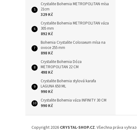
Crystalite Bohemia METROPOLITAN mísa
21cm
329 Kč
Crystalite Bohemia METROPOLITAN váza
305 mm
892 Kč
Bohemia Crystalite Colosseum mísa na
ovoce 255 mm
898 Kč
Crystalite Bohemia Dóza
METROPOLITAN 22 CM
498 Kč
Crystalite Bohemia stylová karafa
LAGUNA 650 ML
990 Kč
Crystalite Bohemia váza INFINITY 30 CM
990 Kč
Z
á
Copyright 2026
CRYSTAL-SHOP.CZ
. Všechna práva vyhraz
p