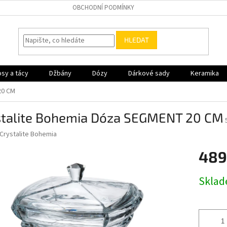
OBCHODNÍ PODMÍNKY
HLEDAT
sy a tácy
Džbány
Dózy
Dárkové sady
Keramika
20 CM
stalite Bohemia Dóza SEGMENT 20 CM
Crystalite Bohemia
489
Měrná
Skla
cena: